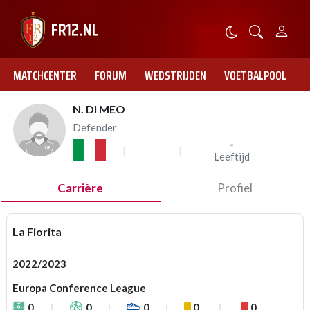
MATCHCENTER
FORUM
WEDSTRIJDEN
VOETBALPOOL
N. DI MEO
Defender
-
Leeftijd
Carrière
Profiel
La Fiorita
2022/2023
Europa Conference League
0
0
0
0
0