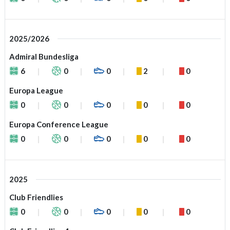
2025/2026
Admiral Bundesliga
6
0
0
2
0
Europa League
0
0
0
0
0
Europa Conference League
0
0
0
0
0
2025
Club Friendlies
0
0
0
0
0