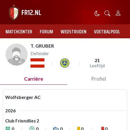
MATCHCENTER
FORUM
WEDSTRIJDEN
VOETBALPOOL
T. GRUBER
Defender
21
Leeftijd
Carrière
Profiel
Wolfsberger AC
2026
Club Friendlies 2
0
0
0
0
0