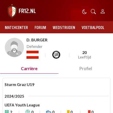
MATCHCENTER
FORUM
WEDSTRIJDEN
VOETBALPOOL
D. BURGER
Defender
20
Leeftijd
Carrière
Profiel
Sturm Graz U19
2024/2025
UEFA Youth League
2
0
0
0
0