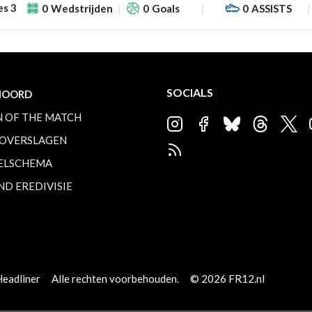
es 3
0
Wedstrijden
0
Goals
0
ASSISTS
SOCIALS
NOORD
 OF THE MATCH
OVERSLAGEN
ELSCHEMA
ND EREDIVISIE
Headliner
Alle rechten voorbehouden.
© 2026 FR12.nl