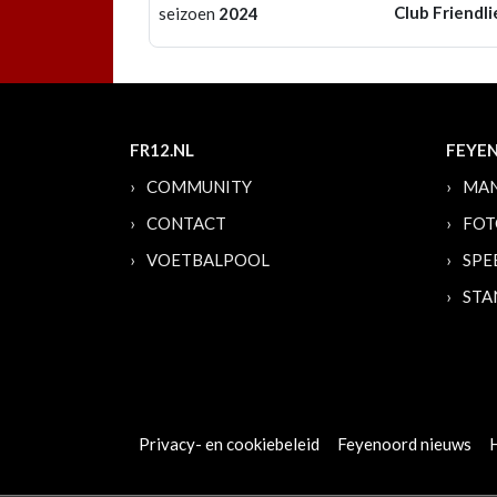
Club Friendli
seizoen
2024
FR12.NL
FEYE
COMMUNITY
MAN
CONTACT
FOT
VOETBALPOOL
SPE
STA
Privacy- en cookiebeleid
Feyenoord nieuws