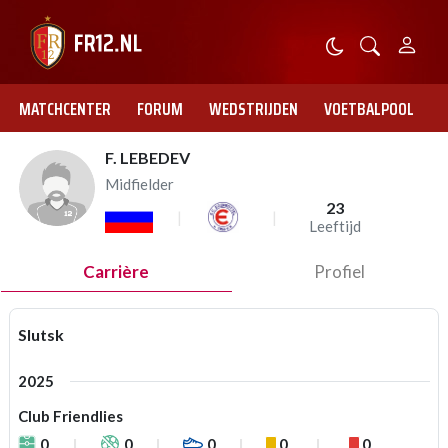
MATCHCENTER
FORUM
WEDSTRIJDEN
VOETBALPOOL
F. LEBEDEV
Midfielder
23
Leeftijd
Carrière
Profiel
Slutsk
2025
Club Friendlies
0
0
0
0
0