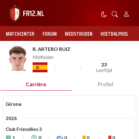
MATCHCENTER
FORUM
WEDSTRIJDEN
VOETBALPOOL
R. ARTERO RUIZ
Midfielder
23
Leeftijd
Carrière
Profiel
Girona
2026
Club Friendlies 3
1
0
0
0
0