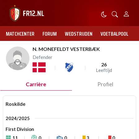
MATCHCENTER
FORUM
WEDSTRIJDEN
VOETBALPOOL
N. MONEFELDT VESTERBÆK
Defender
26
Leeftijd
Carrière
Profiel
Roskilde
2024/2025
First Division
11
0
0
3
0