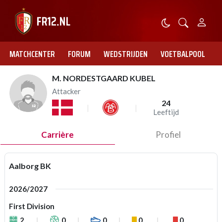
MATCHCENTER
FORUM
WEDSTRIJDEN
VOETBALPOOL
M. NORDESTGAARD KUBEL
Attacker
24
Leeftijd
Carrière
Profiel
Aalborg BK
2026/2027
First Division
2
0
0
0
0