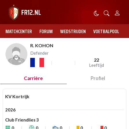
MATCHCENTER
FORUM
WEDSTRIJDEN
VOETBALPOOL
R. KOHON
Defender
22
Leeftijd
Carrière
Profiel
KV Kortrijk
2026
Club Friendlies 3
0
0
0
0
0