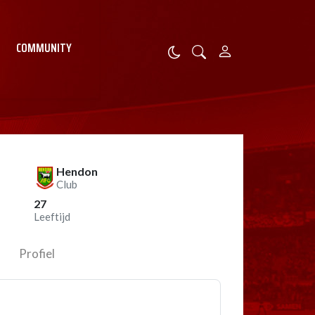
COMMUNITY
Hendon
Club
27
Leeftijd
Profiel