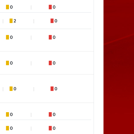
0
0
2
0
0
0
0
0
0
0
0
0
0
0