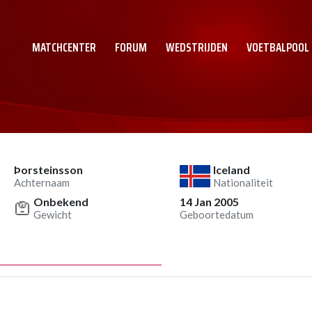
MATCHCENTER
FORUM
WEDSTRIJDEN
VOETBALPOOL
Þorsteinsson
Iceland
Achternaam
Nationaliteit
Onbekend
14 Jan 2005
Gewicht
Geboortedatum