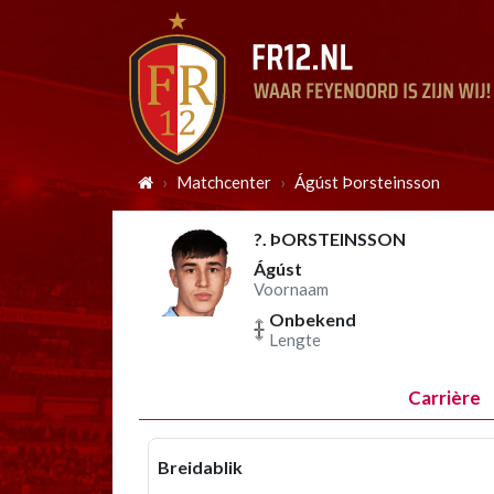
Matchcenter
Ágúst Þorsteinsson
?. ÞORSTEINSSON
Ágúst
Voornaam
Onbekend
Lengte
Carrière
Breidablik