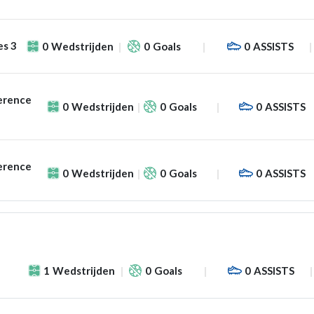
es 3
0
Wedstrijden
0
Goals
0
ASSISTS
erence
0
Wedstrijden
0
Goals
0
ASSISTS
erence
0
Wedstrijden
0
Goals
0
ASSISTS
1
Wedstrijden
0
Goals
0
ASSISTS