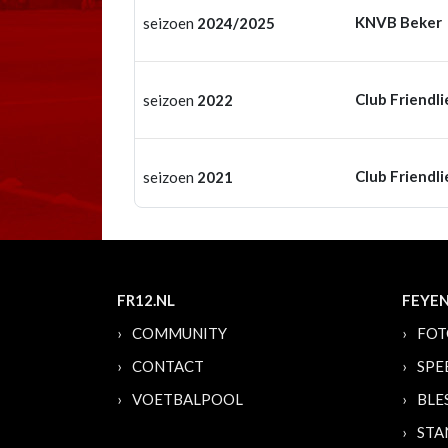
KNVB Beker
seizoen
2024/2025
Club Friendli
seizoen
2022
Club Friendli
seizoen
2021
FR12.NL
FEYE
COMMUNITY
FOT
CONTACT
SPE
VOETBALPOOL
BLE
STA