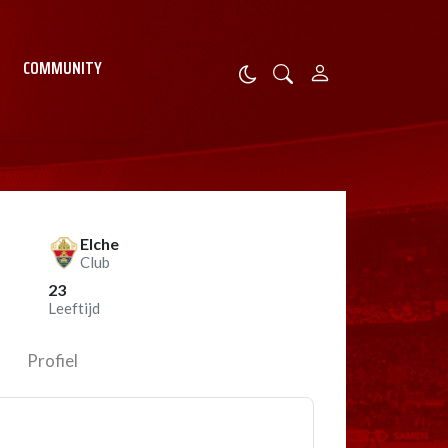
COMMUNITY
Elche
Club
23
Leeftijd
Profiel