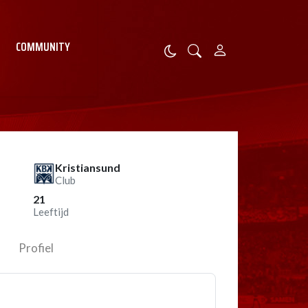
COMMUNITY
Kristiansund
Club
21
Leeftijd
Profiel