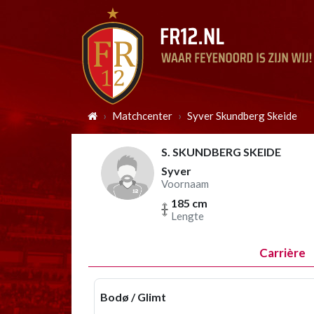
Matchcenter
Syver Skundberg Skeide
S. SKUNDBERG SKEIDE
Syver
Voornaam
185 cm
Lengte
Carrière
Bodø / Glimt