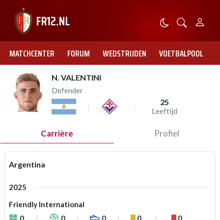
MATCHCENTER
FORUM
WEDSTRIJDEN
VOETBALPOOL
N. VALENTINI
Defender
25
Leeftijd
Carrière
Profiel
Argentina
2025
Friendly International
0
0
0
0
0