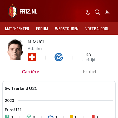
MATCHCENTER
FORUM
WEDSTRIJDEN
VOETBALPOOL
N. MUCI
Attacker
23
Leeftijd
Carrière
Profiel
Switzerland U21
2023
Euro U21
0
0
0
0
0