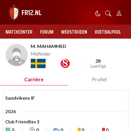
MATCHCENTER
FORUM
WEDSTRIJDEN
VOETBALPOOL
M. MAHAMMED
Midfielder
28
Leeftijd
Carrière
Profiel
Sandvikens IF
2026
Club Friendlies 3
0
0
0
0
0