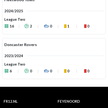
2024/2025
League Two
16
2
0
1
0
Doncaster Rovers
2023/2024
League Two
6
0
0
0
0
FR12.NL
FEYENOORD