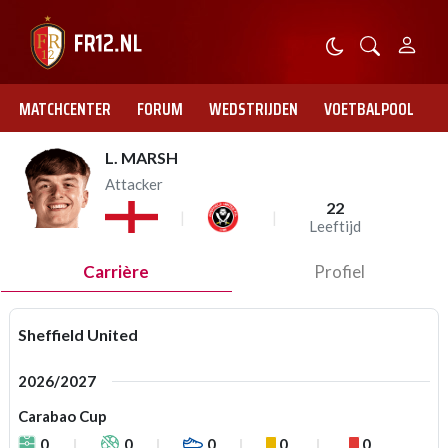
MATCHCENTER
FORUM
WEDSTRIJDEN
VOETBALPOOL
L. MARSH
Attacker
22
Leeftijd
Carrière
Profiel
Sheffield United
2026/2027
Carabao Cup
0
0
0
0
0