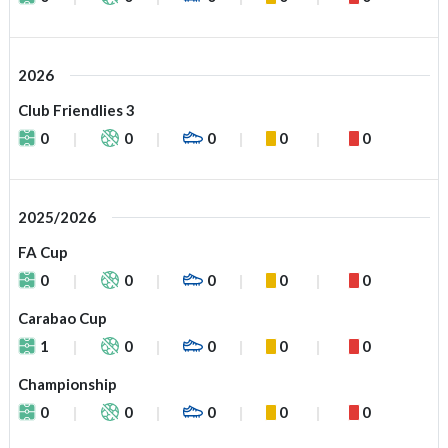
2026
Club Friendlies 3
0
0
0
0
0
2025/2026
FA Cup
0
0
0
0
0
Carabao Cup
1
0
0
0
0
Championship
0
0
0
0
0