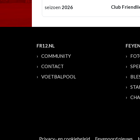
Club Friendli
seizoen
2026
FR12.NL
FEYE
COMMUNITY
FOT
CONTACT
SPE
VOETBALPOOL
BLE
STA
CHA
Privacy- en cookiebeleid
Feyenoord nieuws