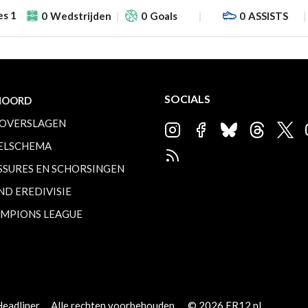
es 1
0
Wedstrijden
0
Goals
0
ASSISTS
SOCIALS
NOORD
OVERSLAGEN
ELSCHEMA
SSURES EN SCHORSINGEN
ND EREDIVISIE
MPIONS LEAGUE
Headliner
Alle rechten voorbehouden.
© 2026 FR12.nl