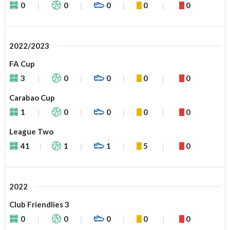
0
0
0
0
0
2022/2023
FA Cup
3
0
0
0
0
Carabao Cup
1
0
0
0
0
League Two
41
1
1
5
0
2022
Club Friendlies 3
0
0
0
0
0