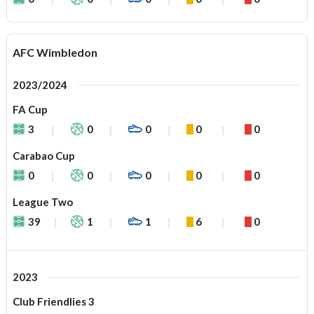
AFC Wimbledon
2023/2024
FA Cup
3
0
0
0
0
Carabao Cup
0
0
0
0
0
League Two
39
1
1
6
0
2023
Club Friendlies 3