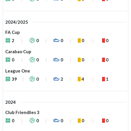
2024/2025
FA Cup
2
0
0
0
0
Carabao Cup
0
0
0
0
0
League One
39
0
2
4
1
2024
Club Friendlies 3
0
0
0
0
0