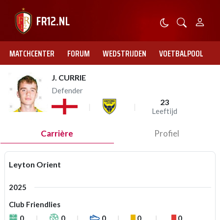
MATCHCENTER
FORUM
WEDSTRIJDEN
VOETBALPOOL
J. CURRIE
Defender
23
Leeftijd
Carrière
Profiel
Leyton Orient
2025
Club Friendlies
0
0
0
0
0