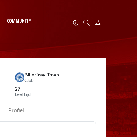
COMMUNITY
Billericay Town
Club
27
Leeftijd
Profiel