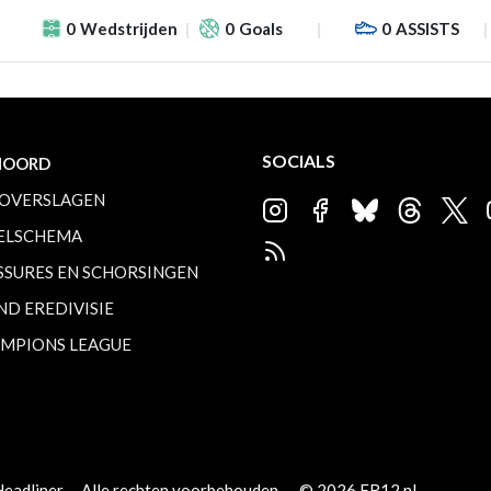
0
Wedstrijden
0
Goals
0
ASSISTS
SOCIALS
NOORD
OVERSLAGEN
ELSCHEMA
SSURES EN SCHORSINGEN
ND EREDIVISIE
MPIONS LEAGUE
Headliner
Alle rechten voorbehouden.
© 2026 FR12.nl