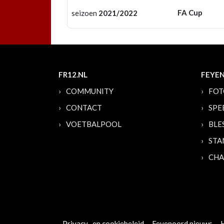
FA Cup
seizoen
2021/2022
FR12.NL
FEYE
COMMUNITY
FOT
CONTACT
SPE
VOETBALPOOL
BLE
STA
CHA
Privacy- en cookiebeleid
Feyenoord nieuws