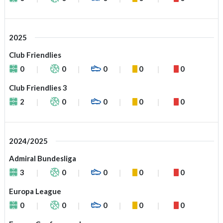
2025
Club Friendlies
0
0
0
0
0
Club Friendlies 3
2
0
0
0
0
2024/2025
Admiral Bundesliga
3
0
0
0
0
Europa League
0
0
0
0
0