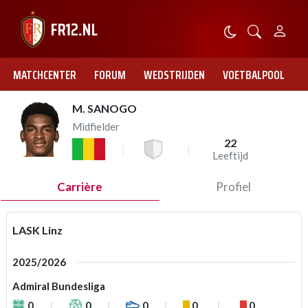
MATCHCENTER
FORUM
WEDSTRIJDEN
VOETBALPOOL
M. SANOGO
Midfielder
22
Leeftijd
Carrière
Profiel
LASK Linz
2025/2026
Admiral Bundesliga
0
0
0
0
0