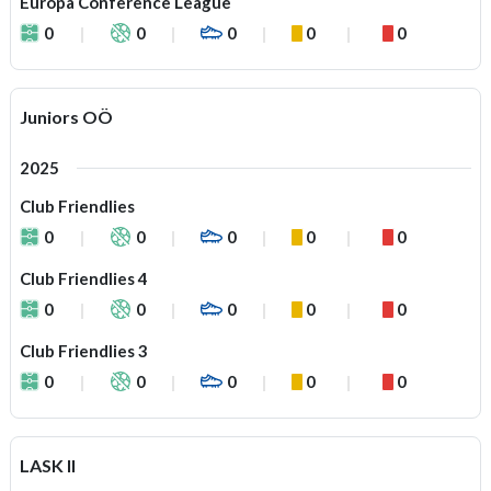
Europa Conference League
0
0
0
0
0
Juniors OÖ
2025
Club Friendlies
0
0
0
0
0
Club Friendlies 4
0
0
0
0
0
Club Friendlies 3
0
0
0
0
0
LASK II