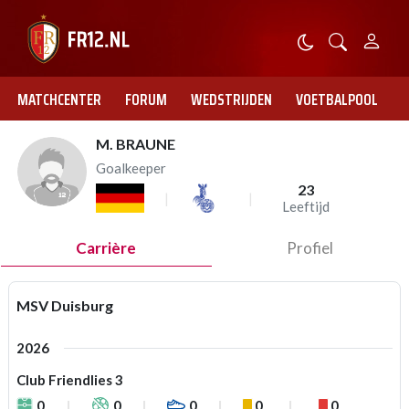
MATCHCENTER
FORUM
WEDSTRIJDEN
VOETBALPOOL
M. BRAUNE
Goalkeeper
23
Leeftijd
Carrière
Profiel
MSV Duisburg
2026
Club Friendlies 3
0
0
0
0
0