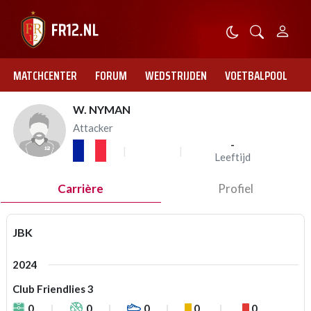
MATCHCENTER
FORUM
WEDSTRIJDEN
VOETBALPOOL
W. NYMAN
Attacker
-
Leeftijd
Carrière
Profiel
JBK
2024
Club Friendlies 3
0
0
0
0
0