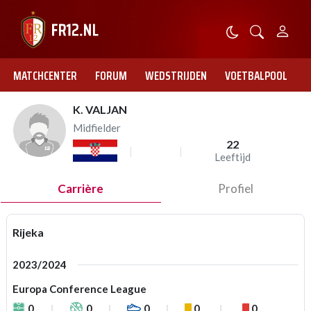
MATCHCENTER
FORUM
WEDSTRIJDEN
VOETBALPOOL
K. VALJAN
Midfielder
22
Leeftijd
Carrière
Profiel
Rijeka
2023/2024
Europa Conference League
0
0
0
0
0