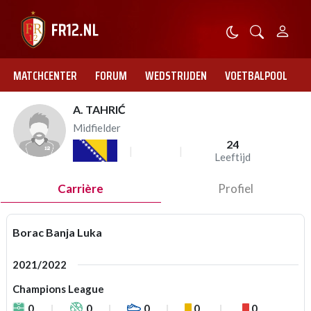
MATCHCENTER
FORUM
WEDSTRIJDEN
VOETBALPOOL
A. TAHRIĆ
Midfielder
24
Leeftijd
Carrière
Profiel
Borac Banja Luka
2021/2022
Champions League
0
0
0
0
0