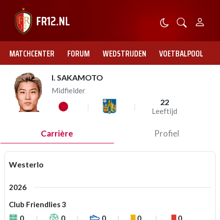
MATCHCENTER
FORUM
WEDSTRIJDEN
VOETBALPOOL
I. SAKAMOTO
Midfielder
22
Leeftijd
Carrière
Profiel
Westerlo
2026
Club Friendlies 3
0
0
0
0
0