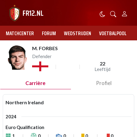
MATCHCENTER
FORUM
WEDSTRIJDEN
VOETBALPOOL
M. FORBES
Defender
22
Leeftijd
Carrière
Profiel
Northern Ireland
2024
Euro Qualification
1
0
0
0
0