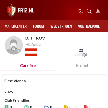
MATCHCENTER
FORUM
WEDSTRIJDEN
VOETBALPOOL
D. TITKOV
Midfielder
22
Leeftijd
Carrière
Profiel
First Vienna
2025
Club Friendlies
0
0
0
0
0