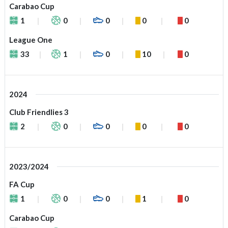
Carabao Cup
1
0
0
0
0
League One
33
1
0
10
0
2024
Club Friendlies 3
2
0
0
0
0
2023/2024
FA Cup
1
0
0
1
0
Carabao Cup