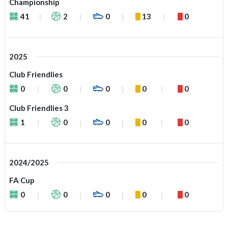
Championship
41
2
0
13
0
2025
Club Friendlies
0
0
0
0
0
Club Friendlies 3
1
0
0
0
0
2024/2025
FA Cup
0
0
0
0
0