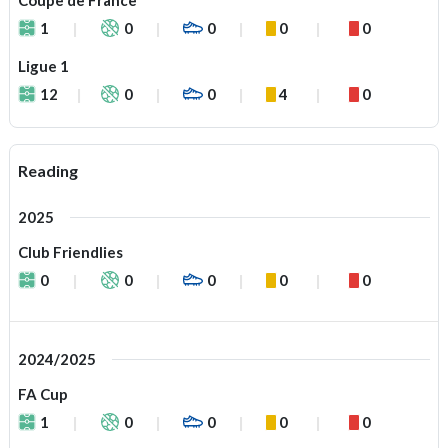
Coupe de France
1
0
0
0
0
Ligue 1
12
0
0
4
0
Reading
2025
Club Friendlies
0
0
0
0
0
2024/2025
FA Cup
1
0
0
0
0