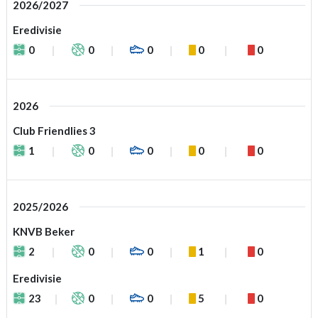
2026/2027
Eredivisie
0
0
0
0
0
2026
Club Friendlies 3
1
0
0
0
0
2025/2026
KNVB Beker
2
0
0
1
0
Eredivisie
23
0
0
5
0