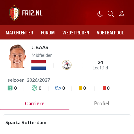
MATCHCENTER
FORUM
WEDSTRIJDEN
VOETBALPOOL
J. BAAS
Midfielder
24
Leeftijd
seizoen
2026/2027
0
0
0
0
0
Carrière
Profiel
Sparta Rotterdam