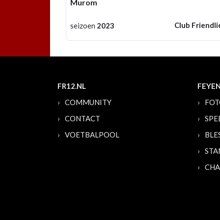
Murom
Club Friendli
seizoen
2023
FR12.NL
FEYE
COMMUNITY
FOT
CONTACT
SPE
VOETBALPOOL
BLE
STA
CHA