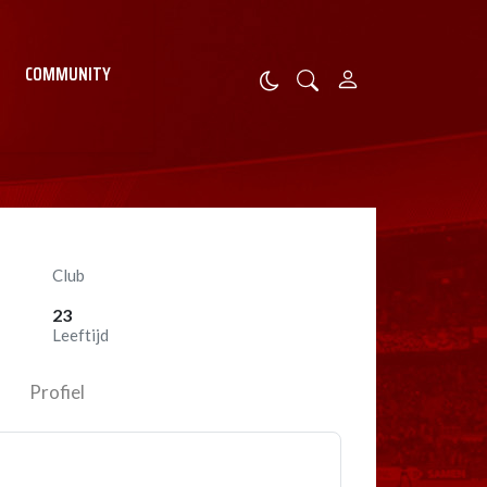
COMMUNITY
Club
23
Leeftijd
Profiel