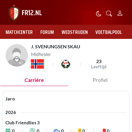
MATCHCENTER
FORUM
WEDSTRIJDEN
VOETBALPOOL
J. SVENUNGSEN SKAU
Midfielder
23
Leeftijd
Carrière
Profiel
Jaro
2026
Club Friendlies 3
0
0
0
0
0