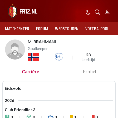
MATCHCENTER
FORUM
WEDSTRIJDEN
VOETBALPOOL
M. RRAHMANI
Goalkeeper
23
Leeftijd
Carrière
Profiel
Eidsvold
2026
Club Friendlies 3
0
0
0
0
0