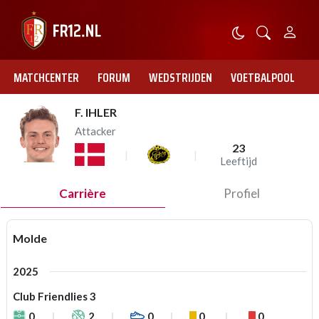
MATCHCENTER
FORUM
WEDSTRIJDEN
VOETBALPOOL
F. IHLER
Attacker
23
Leeftijd
Carrière
Profiel
Molde
2025
Club Friendlies 3
0
2
0
0
0