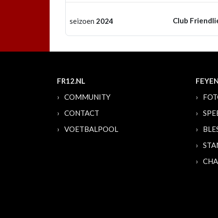
Club Friendli
seizoen
2024
FR12.NL
FEYE
COMMUNITY
FOT
CONTACT
SPE
VOETBALPOOL
BLE
STA
CHA