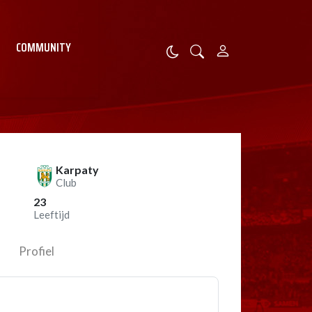
COMMUNITY
Karpaty
Club
23
Leeftijd
Profiel