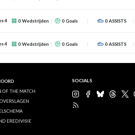
es 4
0
Wedstrijden
0
Goals
0
ASSISTS
es 4
0
Wedstrijden
0
Goals
0
ASSISTS
SOCIALS
NOORD
 OF THE MATCH
OVERSLAGEN
ELSCHEMA
ND EREDIVISIE