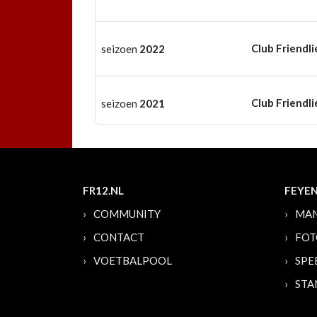
Club Friendli
seizoen
2022
Club Friendli
seizoen
2021
FR12.NL
FEYE
COMMUNITY
MAN
CONTACT
FOT
VOETBALPOOL
SPE
STA