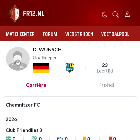
MATCHCENTER
FORUM
WEDSTRIJDEN
VOETBALPOOL
D. WUNSCH
Goalkeeper
23
Leeftijd
Carrière
Profiel
Chemnitzer FC
2026
Club Friendlies 3
0
0
0
0
0