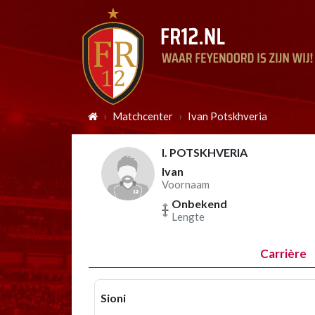
Matchcenter
Ivan Potskhveria
I. POTSKHVERIA
Ivan
Voornaam
Onbekend
Lengte
Carrière
Sioni