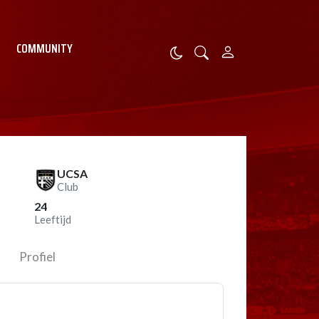
COMMUNITY
UCSA
Club
24
Leeftijd
Profiel