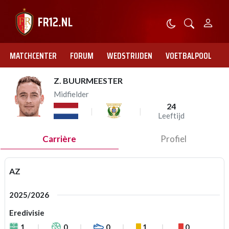
MATCHCENTER
FORUM
WEDSTRIJDEN
VOETBALPOOL
Z. BUURMEESTER
Midfielder
24
Leeftijd
Carrière
Profiel
AZ
2025/2026
Eredivisie
1
0
0
1
0