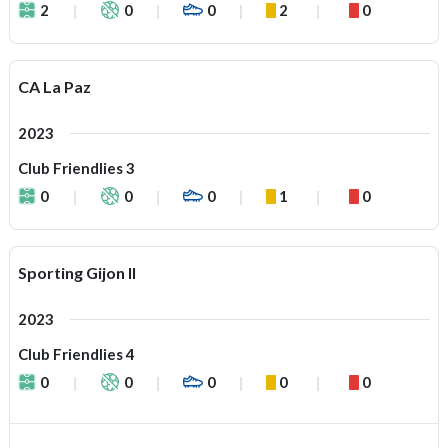
2
0
0
2
0
CA La Paz
2023
Club Friendlies 3
0
0
0
1
0
Sporting Gijon II
2023
Club Friendlies 4
0
0
0
0
0