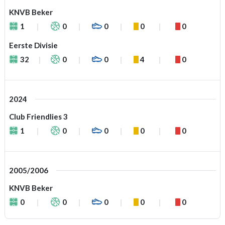
KNVB Beker
1
0
0
0
0
Eerste Divisie
32
0
0
4
0
2024
Club Friendlies 3
1
0
0
0
0
2005/2006
KNVB Beker
0
0
0
0
0