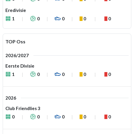
Eredivisie
1
0
0
0
0
TOP Oss
2026/2027
Eerste Divisie
1
0
0
0
0
2026
Club Friendlies 3
0
0
0
0
0