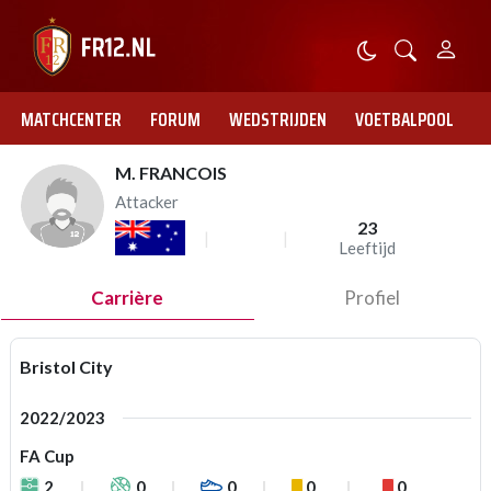
MATCHCENTER
FORUM
WEDSTRIJDEN
VOETBALPOOL
M. FRANCOIS
Attacker
23
Leeftijd
Carrière
Profiel
Bristol City
2022/2023
FA Cup
2
0
0
0
0