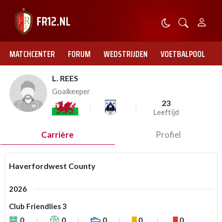
MATCHCENTER
FORUM
WEDSTRIJDEN
VOETBALPOOL
L. REES
Goalkeeper
23
Leeftijd
Carrière
Profiel
Haverfordwest County
2026
Club Friendlies 3
0
0
0
0
0