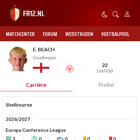
MATCHCENTER
FORUM
WEDSTRIJDEN
VOETBALPOOL
E. BEACH
Goalkeeper
22
Leeftijd
Carrière
Profiel
Shelbourne
2026/2027
Europa Conference League
3
0
0
0
0