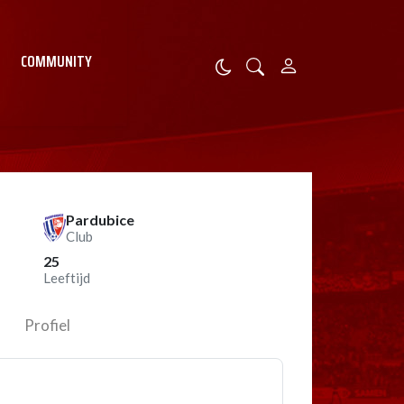
COMMUNITY
Pardubice
Club
25
Leeftijd
Profiel