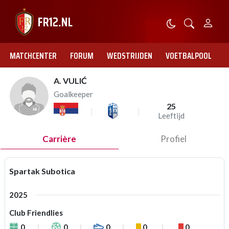
MATCHCENTER
FORUM
WEDSTRIJDEN
VOETBALPOOL
A. VULIĆ
Goalkeeper
25
Leeftijd
Carrière
Profiel
Spartak Subotica
2025
Club Friendlies
0
0
0
0
0