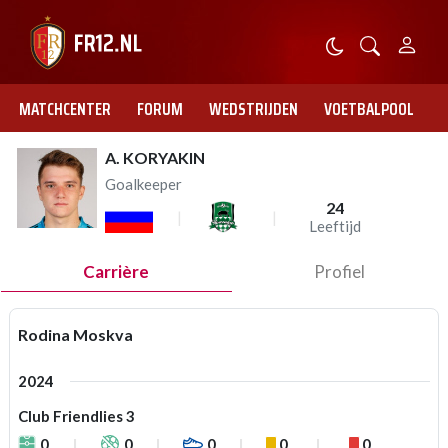
MATCHCENTER
FORUM
WEDSTRIJDEN
VOETBALPOOL
A. KORYAKIN
Goalkeeper
24
Leeftijd
Carrière
Profiel
Rodina Moskva
2024
Club Friendlies 3
0
0
0
0
0