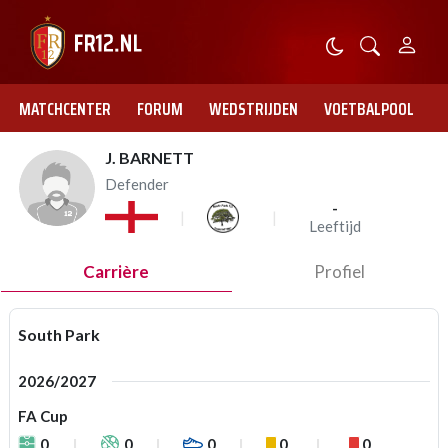
MATCHCENTER
FORUM
WEDSTRIJDEN
VOETBALPOOL
J. BARNETT
Defender
-
Leeftijd
Carrière
Profiel
South Park
2026/2027
FA Cup
0
0
0
0
0