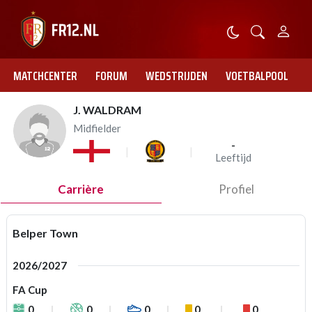
MATCHCENTER
FORUM
WEDSTRIJDEN
VOETBALPOOL
J. WALDRAM
Midfielder
-
Leeftijd
Carrière
Profiel
Belper Town
2026/2027
FA Cup
0
0
0
0
0