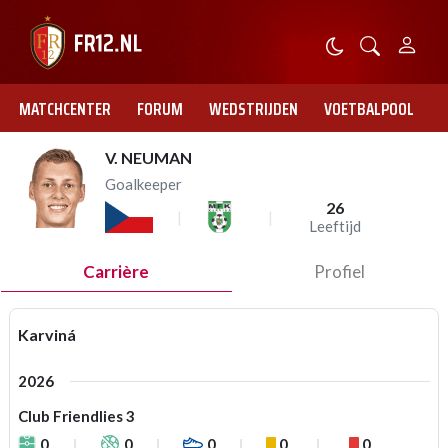
MATCHCENTER
FORUM
WEDSTRIJDEN
VOETBALPOOL
V. NEUMAN
Goalkeeper
26
Leeftijd
Carrière
Profiel
Karviná
2026
Club Friendlies 3
0
0
0
0
0